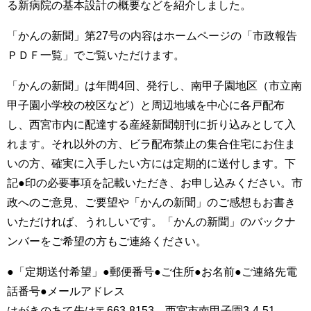
る新病院の基本設計の概要などを紹介しました。
「かんの新聞」第27号の内容はホームページの「市政報告
ＰＤＦ一覧」でご覧いただけます。
「かんの新聞」は年間4回、発行し、南甲子園地区（市立南
甲子園小学校の校区など）と周辺地域を中心に各戸配布
し、西宮市内に配達する産経新聞朝刊に折り込みとして入
れます。それ以外の方、ビラ配布禁止の集合住宅にお住ま
いの方、確実に入手したい方には定期的に送付します。下
記●印の必要事項を記載いただき、お申し込みください。市
政へのご意見、ご要望や「かんの新聞」のご感想もお書き
いただければ、うれしいです。「かんの新聞」のバックナ
ンバーをご希望の方もご連絡ください。
●「定期送付希望」●郵便番号●ご住所●お名前●ご連絡先電
話番号●メールアドレス
はがきのあて先は〒663‐8153 西宮市南甲子園3‐4‐51‐