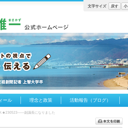
文字サイズ
戻す
小
ィール
理念と政策
活動報告（ブログ）
★230523――副議長になりました