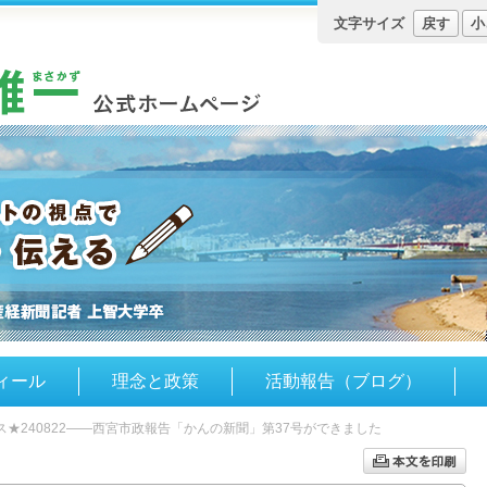
文字サイズ
戻す
小
ィール
理念と政策
活動報告（ブログ）
★240822――西宮市政報告「かんの新聞」第37号ができました