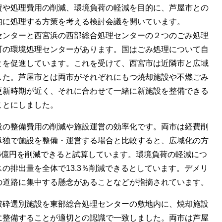
資や処理費用の削減、環境負荷の軽減を目的に、芦屋市との
的に処理する方策を考える検討会議を開いています。
センターと西宮浜の西部総合処理センターの２つのごみ処理
町の環境処理センターがあります。国はごみ処理について自
とを促進しています。これを受けて、西宮市は近隣市と広域
した。芦屋市とは両市がそれぞれにもつ焼却施設や不燃ごみ
更新時期が近く、それに合わせて一緒に新施設を整備できる
ことにしました。
設の整備費用の削減や施設運営の効率化です。両市は経費削
単独で施設を整備・運営する場合と比較すると、広域化の方
56億円を削減できると試算しています。環境負荷の軽減につ
の排出量を全体で13.3％削減できるとしています。デメリ
の道路に集中する懸念があることなどが指摘されています。
破砕選別施設を東部総合処理センターの敷地内に、焼却施設
に整備することが適切との認識で一致しました。両市は芦屋