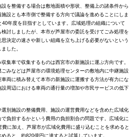
施設を整備する場合は敷地面積や形状、整備上の諸条件から
両施設とも本市側で整備する方向で議論を進めることにしま
と40年度を目指すとしています。広域処理の組織について
も検討しましたが、本市が芦屋市の委託を受けてごみ処理を
意思決定の速さや新しい組織を立ち上げる必要がないという
しました。
み収集車で収集するものは西宮市の新施設に運ぶ方向です。
燃ごみなどは芦屋市の環境処理センターの敷地内に中継施設
型車両に積み替えて本市の新施設に運搬する方法が有力にな
施設周辺における車両の通行量の増加や市民サービスの低下
砕選別施設の整備費用、施設の運営費用などを含めた広域化
合で負担するかという費用の負担割合の問題です。広域化に
営費に加え、芦屋市が広域化費用に盛り込むことを求めると
めると、約820億円に達すると試算しています。