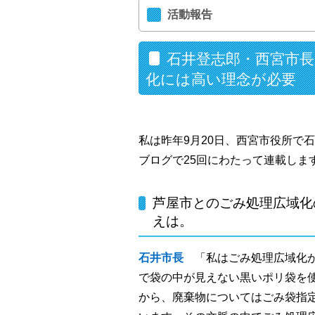
活動報告
石井登志郎・西宮市長
化には高い理念が必要
私は昨年9月20日、西宮市役所で
ブログで25回にわたって連載しま
芦屋市とのごみ処理広域化
えは。
石井市長
「私はごみ処理広域化が
で袋の中が見えない黒いポリ袋を
から、廃棄物についてはごみ袋指