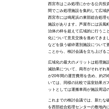
西宮市はごみ処理にかかる公共投
間でごみ処理施設を集約して広域
西宮市には鳴尾浜の東部総合処理
施設があります。芦屋市には浜風
治体の枠を超えて広域的に行うこ
化について意見交換を進めてきま
などを扱う破砕選別施設について
ことから、検討会議を立ち上げる
広域化の最大のメリットは処理施
減効果について、両市がそれぞれ
が20年間の運営費用を含め、約2
いては、同様の比較で温室効果ガス
ットとしては運搬車両が施設周辺
これまでの検討会議では、新たな
を西部総合処理センターの敷地内