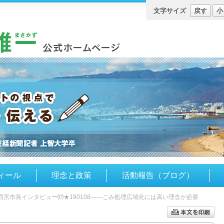
文字サイズ
戻す
小
ィール
理念と政策
活動報告（ブログ）
西宮市長インタビュー⒄★190108――ごみ処理広域化には高い理念が必要