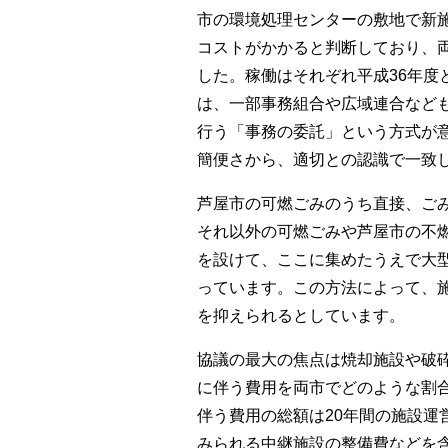
市の環境処理センターの敷地で新
コストがかかると判断しており、
した。稼働はそれぞれ平成36年度
は、一部事務組合や広域連合など
行う「事務の委託」という方式が
簡便さから、適切との認識で一致
芦屋市の可燃ごみのうち直接、ご
それ以外の可燃ごみや芦屋市の不
を設けて、ここに集めたうえで大
っています。この方法によって、
を抑えられるとしています。
協議の最大の焦点は焼却施設や破
に伴う費用を両市でどのような割
伴う費用の総額は20年間の施設運
みられる中継施設の整備費などを含