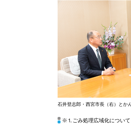
石井登志郎・西宮市長（右）とか
※⒈ごみ処理広域化について