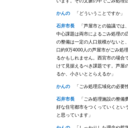
います。その文脈の中でごみ処理
かんの
「どういうことですか」
石井市長
「芦屋市との協議では、
中心課題は両市によるごみ処理の
の整備は一定の人口規模がないと
口約9万4000人の芦屋市がごみ
るかもしれません。西宮市の場合
けて見据えるべき課題です。芦屋の
るか、小さいととらえるか」
かんの
「ごみ処理広域化の必要性
石井市長
「ごみ処理施設の整備費
好な住宅都市をつくっていくとい
と思っています」
かんの
「しっかりした理念や哲学