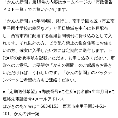
「かんの新聞」第16号の内容はホームページの「市政報告
ＰＤＦ一覧」でご覧いただけます。
「かんの新聞」は年間4回、発行し、南甲子園地区（市立南
甲子園小学校の校区など）と周辺地域を中心に各戸配布
し、西宮市内に配達する産経新聞朝刊に折り込みとして入
れます。それ以外の方、ビラ配布禁止の集合住宅にお住ま
いの方、確実に入手したい方には定期的に送付します。下
記●印の必要事項を記載いただき、お申し込みください。市
政へのご意見、ご要望や「かんの新聞」のご感想もお書き
いただければ、うれしいです。「かんの新聞」のバックナ
ンバーをご希望の方もご連絡ください。
●「定期送付希望」●郵便番号●ご住所●お名前●生年月日●ご
連絡先電話番号●メールアドレス
はがきのあて先は〒663‐8153 西宮市南甲子園3‐4‐51‐
101、かんの雅一宛