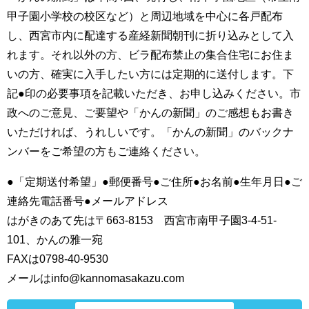
甲子園小学校の校区など）と周辺地域を中心に各戸配布
し、西宮市内に配達する産経新聞朝刊に折り込みとして入
れます。それ以外の方、ビラ配布禁止の集合住宅にお住ま
いの方、確実に入手したい方には定期的に送付します。下
記●印の必要事項を記載いただき、お申し込みください。市
政へのご意見、ご要望や「かんの新聞」のご感想もお書き
いただければ、うれしいです。「かんの新聞」のバックナ
ンバーをご希望の方もご連絡ください。
●「定期送付希望」●郵便番号●ご住所●お名前●生年月日●ご
連絡先電話番号●メールアドレス
はがきのあて先は〒663‐8153 西宮市南甲子園3‐4‐51‐
101、かんの雅一宛
FAXは0798‐40‐9530
メールはinfo@kannomasakazu.com