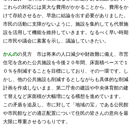
これらの対応には莫大な費用がかかることから、費用をか
けて存続させるか、早急に結論を出す必要がありました。
市民の活動に支障がないように、施設を集約しても代替施
設を活用して機能を維持していきます。なるべく早い時期
に市民や議会に素案を示し、議論していきたい。
かんの
の見方 市は将来の人口減少や財政難に備え、市営
住宅を含めた公共施設を今後２０年間、床面積ベースで１
０％を削減することを目標にしており、その一環です。し
かし、他の公共施設も削減するとしながらも具体的な削減
計画を作成しないまま、第二庁舎の建設や中央体育館の建
て替えなど床面積が大幅増になる構想を進めています。
この矛盾を追及し、市に対して「地域の宝」である公民館
や市民館などの適正配置について住民の皆さんの意向を最
大限に尊重させるつもりです。