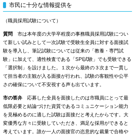
市民に十分な情報提供を
（職員採用試験について）
質問
市は本年度の大学卒程度の事務職員採用試験につい
て新しい試みとして一次試験で受験生全員に対する面接試
験を導入し、筆記試験については従来の「教養・専門試
験」に加えて、適性検査である「SPI試験」でも受験できる
「選択制」を設けました。１次から最終の３次まで一貫し
て担当者の主観が入る面接が行われ、試験の客観性や公平
さの確保について不安視する声も出ています。
市の答弁
応募した全員を面接したのは市職員にとって最
低限必要と結論づけた資質であるコミュニケーション能力
を見極めるのに適した試験は面接だと考えたからです。大
変優秀な方々に受験していただき、満足な採用ができると
考えています。誰か一人の面接官の恣意的な裁量で合格や