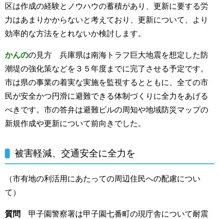
区は作成の経験とノウハウの蓄積があり、更新に要する労
力はあまりかからないと考えており、更新について、より
効率的な方法をとれないか検討します。
かんの
の見方 兵庫県は南海トラフ巨大地震を想定した防
潮堤の強化策などを３５年度までに完了させる予定です。
市は県の事業の着実な実施を監視するとともに、全ての市
民が安全かつ円滑に避難できる体制づくりに全力をあげる
べきです。市の答弁は避難ビルの周知や地域防災マップの
新規作成や更新について前向きでした。
被害軽減、交通安全に全力を
（市有地の利活用にあたっての周辺住民への配慮につい
て）
質問
甲子園警察署は甲子園七番町の現庁舎について耐震