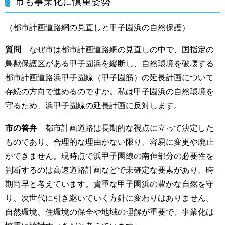
市も事業化に慎重姿勢
（都市計画道路網の見直しと甲子園浜の自然保護）
質問
なぜ市は都市計画道路網の見直しの中で、国指定の
鳥獣保護区がある甲子園浜を縦断し、自然環境を破壊する
都市計画道路浜甲子園線（甲子園筋）の延長計画について
存続の方向で進めるのですか。私は甲子園浜の自然環境を
守るため、浜甲子園線の延長計画に反対します。
市の答弁
都市計画道路は長期的な視点に立って決定した
ものであり、合理的な理由がない限り、容易に変更や廃止
ができません。現時点で浜甲子園線の南伸部分の必要性を
判断するのは高速道路計画などで未確定な要素があり、時
期尚早と考えています。貴重な甲子園浜の豊かな自然を守
り、次世代に引き継いでいく方針に変わりはありません。
自然環境、住環境の保全や地域の理解が重要で、事業化は