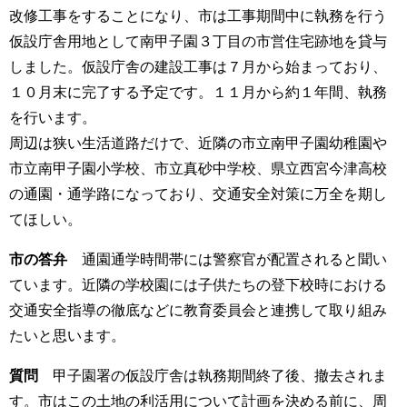
改修工事をすることになり、市は工事期間中に執務を行う
仮設庁舎用地として南甲子園３丁目の市営住宅跡地を貸与
しました。仮設庁舎の建設工事は７月から始まっており、
１０月末に完了する予定です。１１月から約１年間、執務
を行います。
周辺は狭い生活道路だけで、近隣の市立南甲子園幼稚園や
市立南甲子園小学校、市立真砂中学校、県立西宮今津高校
の通園・通学路になっており、交通安全対策に万全を期し
てほしい。
市の答弁
通園通学時間帯には警察官が配置されると聞い
ています。近隣の学校園には子供たちの登下校時における
交通安全指導の徹底などに教育委員会と連携して取り組み
たいと思います。
質問
甲子園署の仮設庁舎は執務期間終了後、撤去されま
す。市はこの土地の利活用について計画を決める前に、周